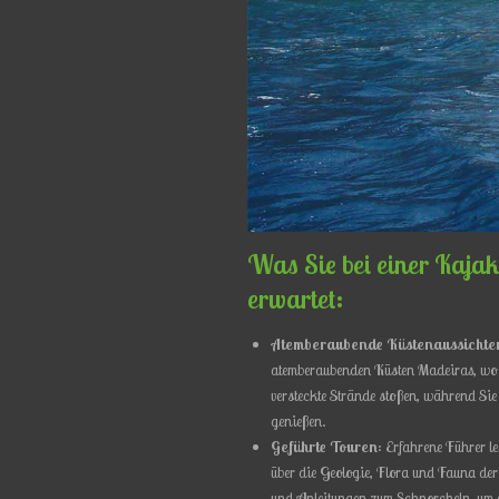
Was Sie bei einer Kaja
erwartet
:
Atemberaubende Küstenaussichte
atemberaubenden Küsten Madeiras, wo 
versteckte Strände stoßen, während Sie
genießen.
Geführte Touren
: Erfahrene Führer l
über die Geologie, Flora und Fauna der
und Anleitungen zum Schnorcheln, um e