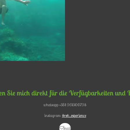
en Sie mich direkt für die Verfügbarkeiten und
whatsapp +351 961300798
instagram:
#rob_experience
mail