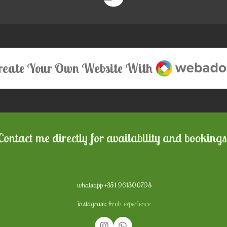
Webador
reate Your Own Website With
Contact me directly for availability and bookings
Contact me directly for availability and bookings
whatsapp +351 961300798
instagram:
#rob_experience