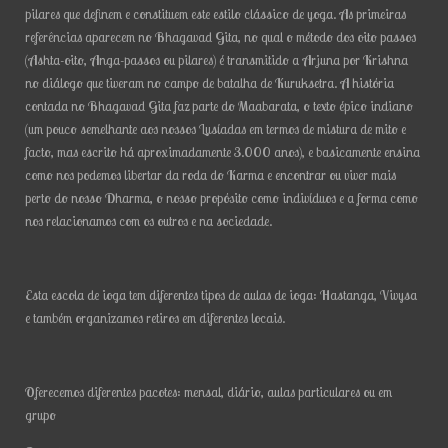
pilares que definem e constituem este estilo clássico de yoga. As primeiras
referências aparecem no Bhagavad Gita, no qual o método dos oito passos
(Ashta-oito, Anga-passos ou pilares) é transmitido a Arjuna por Krishna
no diálogo que tiveram no campo de batalha de Kuruksetra. A história
contada no Bhagavad Gita faz parte do Maabarata, o texto épico indiano
(um pouco semelhante aos nossos Lusíadas em termos de mistura de mito e
facto, mas escrito há aproximadamente 3.000 anos), e basicamente ensina
como nos podemos libertar da roda do Karma e encontrar ou viver mais
perto do nosso Dharma, o nosso propósito como indivíduos e a forma como
nos relacionamos com os outros e na sociedade.
Esta escola de ioga tem diferentes tipos de aulas de ioga: Hastanga, Vivysa
e também organizamos retiros em diferentes locais.
Oferecemos diferentes pacotes: mensal, diário, aulas particulares ou em
grupo