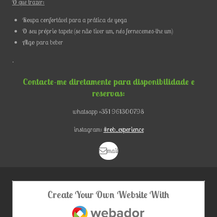
O que trazer:
Roupa confortável para a prática de yoga
O seu próprio tapete (se não tiver um, nós fornecemos-lhe um)
Algo para beber
.
Contacte-me diretamente para disponibilidade e
reservas:
whatsapp +351 961300798
instagram:
#rob_experience
mail
Create Your Own Website With
Webador