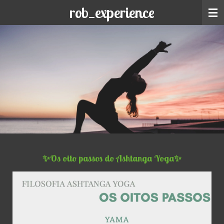
rob_experience
Skip
to
main
content
✨Os oito passos do Ashtanga Yoga✨